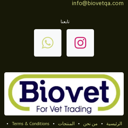
info@biovetqa.com
تابعنا
الرئيسية
•
من نحن
•
المنتجات
•
Terms & Conditions
•