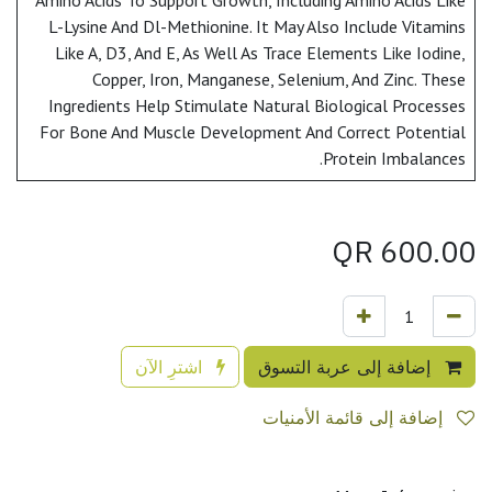
Amino Acids To Support Growth, Including Amino Acids Like
L-Lysine And Dl-Methionine. It May Also Include Vitamins
Like A, D3, And E, As Well As Trace Elements Like Iodine,
Copper, Iron, Manganese, Selenium, And Zinc. These
Ingredients Help Stimulate Natural Biological Processes
For Bone And Muscle Development And Correct Potential
Protein Imbalances.
QR
600.00
إضافة إلى عربة التسوق
اشترِ الآن
إضافة إلى قائمة الأمنيات