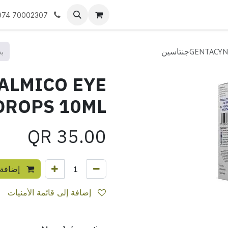
نا
974 70002307
GENجنتاسين
ALMICO EYE
DROPS 10MLجنتاسي
QR
35.00
إضافة 
إضافة إلى قائمة الأمنيات