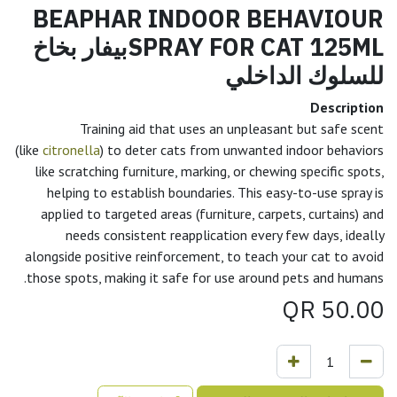
BEAPHAR INDOOR BEHAVIOUR
SPRAY FOR CAT 125MLبيفار بخاخ
للسلوك الداخلي
Description
Training aid that uses an unpleasant but safe scent
(like
citronella
) to deter cats from unwanted indoor behaviors
like scratching furniture, marking, or chewing specific spots,
helping to establish boundaries. This easy-to-use spray is
applied to targeted areas (furniture, carpets, curtains) and
needs consistent reapplication every few days, ideally
alongside positive reinforcement, to teach your cat to avoid
those spots, making it safe for use around pets and humans.
QR
50.00