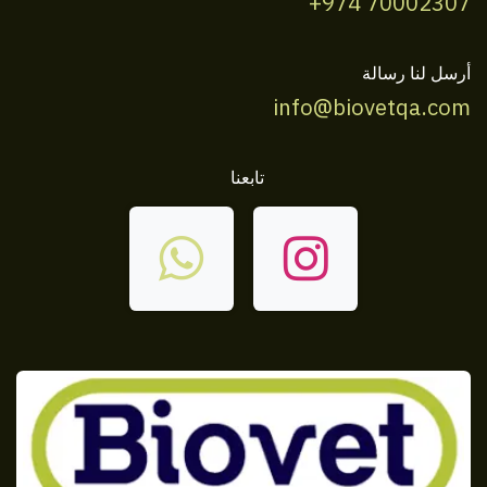
+974 70002307
أرسل لنا رسالة
info@biovetqa.com
تابعنا