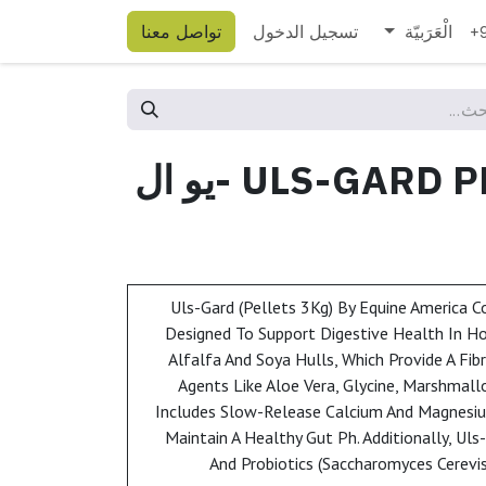
الْعَرَبيّة
تسجيل الدخول
تواصل معنا
+
ULS-GARD PELLETS 3 KG -يو ال
Uls-Gard (Pellets 3Kg) By Equine America C
Designed To Support Digestive Health In H
Alfalfa And Soya Hulls, Which Provide A Fib
Agents Like Aloe Vera, Glycine, Marshmallo
Includes Slow-Release Calcium And Magnesi
Maintain A Healthy Gut Ph. Additionally, Uls
And Probiotics (Saccharomyces Cerevi