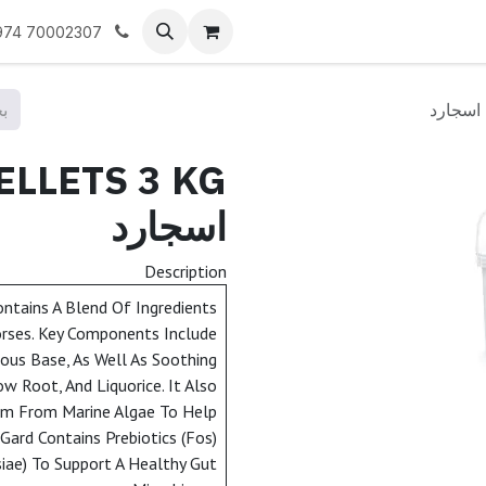
نا
974 70002307
اسجارد
Description
ontains A Blend Of Ingredients
orses. Key Components Include
rous Base, As Well As Soothing
w Root, And Liquorice. It Also
um From Marine Algae To Help
-Gard Contains Prebiotics (Fos)
siae) To Support A Healthy Gut