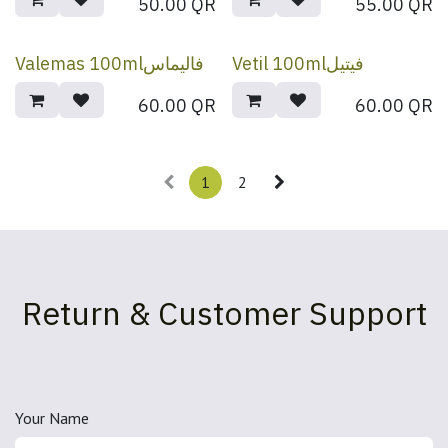
50.00
QR
55.00
QR
Vetil 100mlفيتيل
Valemas 100mlفاليماس
60.00
QR
60.00
QR
1
2
Return & Customer Support
Your Name