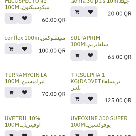
MICOSPECTONE
Genta 30 plus 10mlجينتا
100MLميكوسبكتون
20.00
QR
60.00
QR
cenflox 100mlسينفلوكس
SULFAPRIM
100MLسلفابريم
100.00
QR
65.00
QR
TERRAMYCIN LA
TRISULPHA 1
KG(DADVET)تريسلفا
100MLتيراميسين
بلس
70.00
QR
125.00
QR
UVETRIL 10%
UVEOXINE 300 SUPER
100MLيوفوكسين
100MLاوفيتريل