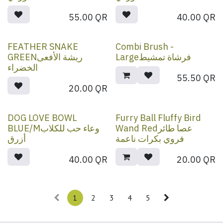
55.00
QR
40.00
QR
FEATHER SNAKE
Combi Brush -
Largeفرشاة تمشيط
GREENريشة الأفعى
الخضراء
55.50
QR
20.00
QR
DOG LOVE BOWL
Furry Ball Fluffy Bird
Wand Redعصا طائر
BLUE/Mوعاء حب للكلاب
فروي بكرات ناعمة
أزرق
40.00
QR
20.00
QR
1
2
3
4
5