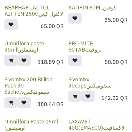
BEAPHAR LACTOL
KAOFIN 60MLكوفين
KITTEN 250Gلاكتول كيتن
35.00
QR
65.00
QR
Omniflora paste
PRO-VITE
50TABبروفيت
30mlاومنيفلورا
118.89
QR
50.00
QR
Sivomixx 200 Billion
Sivomixx
Pack 30
30capsسيفوميكس
Sachetsسيفوميكس
142.22
QR
380.44
QR
Omniflora Paste 15ml
LAXAVET
40G(EMASCO)لاكسافيت
اومنيفلورا