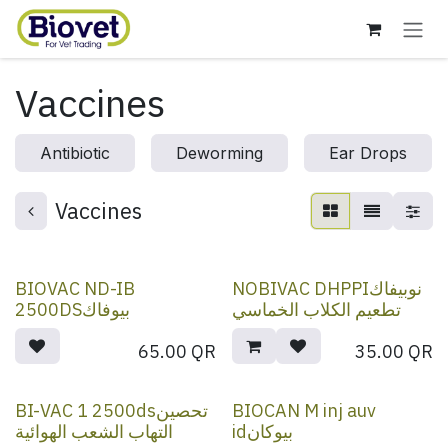
Skip to Content
Vaccines
Antibiotic
Deworming
Ear Drops
Vaccines
BIOVAC ND-IB
NOBIVAC DHPPIنوبيفاك
تطعيم الكلاب الخماسي
2500DSبيوفاك
65.00
QR
35.00
QR
BI-VAC 1 2500dsتحصين
BIOCAN M inj auv
idبيوكان
التهاب الشعب الهوائية