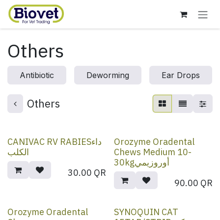
Skip to Content
Others
Antibiotic
Deworming
Ear Drops
Others
CANIVAC RV RABIESداء
Orozyme Oradental
الكلب
Chews Medium 10-
30kgأوروزيمي
30.00
QR
90.00
QR
Orozyme Oradental
SYNOQUIN CAT