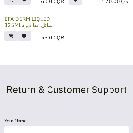
60.00
QR
120.00
QR
EFA DERM LIQUID
125MLسائل إيفا ديرم
55.00
QR
Return & Customer Support
Your Name