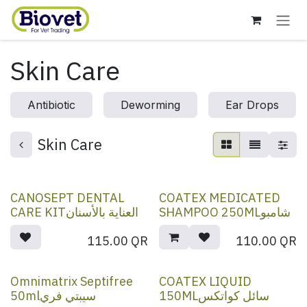
Skip to Content
Skin Care
Antibiotic
Deworming
Ear Drops
Skin Care
CANOSEPT DENTAL
COATEX MEDICATED
SHAMPOO 250MLشامبو
CARE KITالعناية بالأسنان
115.00
QR
110.00
QR
Omnimatrix Septifree
COATEX LIQUID
150MLسائل كواتكس
50mlسيبتي فري