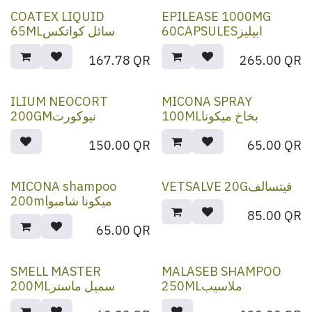
COATEX LIQUID
EPILEASE 1000MG
60CAPSULESابيليز
65MLسائل كواتكس
167.78
QR
265.00
QR
ILIUM NEOCORT
MICONA SPRAY
100MLبخاخ ميكونا
200GMنيوكورت
150.00
QR
65.00
QR
MICONA shampoo
VETSALVE 20Gفيتسالف
200mlميكونا شامبو
85.00
QR
65.00
QR
SMELL MASTER
MALASEB SHAMPOO
250MLملاسيب
200MLسميل ماستر