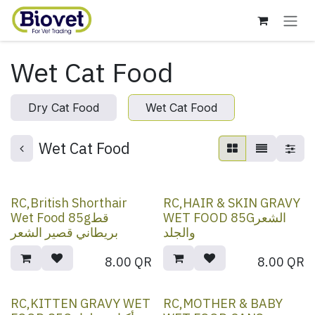
Skip to Content
Wet Cat Food
Dry Cat Food
Wet Cat Food
Wet Cat Food
RC,British Shorthair
RC,HAIR & SKIN GRAVY
WET FOOD 85Gالشعر
Wet Food 85gقط
والجلد
بريطاني قصير الشعر
8.00
QR
8.00
QR
RC,KITTEN GRAVY WET
RC,MOTHER & BABY