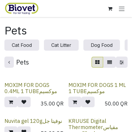
Skip to Content
Pets
Cat Food
Cat Litter
Dog Food
Pets
MOXIM FOR DOGS
MOXIM FOR DOGS 1 ML
1 TUBEموكسيم
0.4ML 1 TUBEموكسيم
35.00
QR
50.00
QR
Nuvita gel 120gنوفيتا جل
KRUUSE Digital
Thermometerمقياس