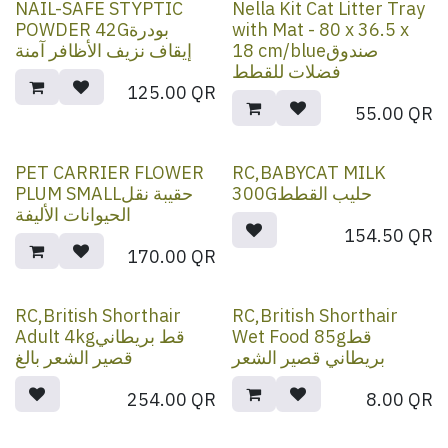
NAIL-SAFE STYPTIC
Nella Kit Cat Litter Tray
POWDER 42Gبودرة
with Mat - 80 x 36.5 x
18 cm/blueصندوق
إيقاف نزيف الأظافر آمنة
فضلات للقطط
125.00
QR
55.00
QR
PET CARRIER FLOWER
RC,BABYCAT MILK
300Gحليب القطط
PLUM SMALLحقيبة نقل
الحيوانات الأليفة
154.50
QR
170.00
QR
RC,British Shorthair
RC,British Shorthair
Wet Food 85gقط
Adult 4kgقط بريطاني
بريطاني قصير الشعر
قصير الشعر بالغ
254.00
QR
8.00
QR